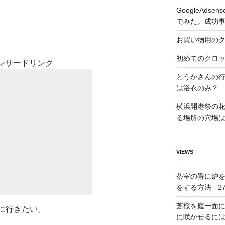
GoogleAds
でみた。成功
お買い物用の
初めてのクロ
ンサードリンク
とうかさんの
は浴衣のみ？
横浜開港祭の
る場所の穴場
VIEWS
茶室の畳に炉
をする方法
- 27
芝桜を庭一面に
会に行きたい。
に咲かせるに