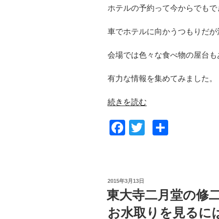
ホテルの予約って今からでもで
車でホテルに向かうつもりだが
会場では色々な食べ物の屋台も
有力な情報を集めてみました。
“熱
続きを読む
海
F
T
共
花
火
a
wi
有
大
c
tt
会
e
er
で
投
2015年3月13日
ホ
b
稿
東大寺二月堂の修
テ
日:
o
ル
お水取りを見るに