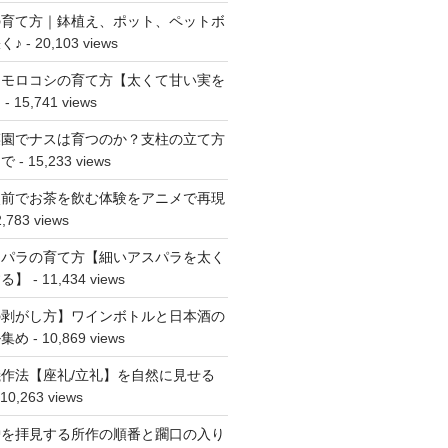
の育て方｜鉢植え、ポット、ペットボ
く♪
- 20,103 views
ウモロコシの育て方【太くて甘い実を
】
- 15,741 views
菜園でナスは育つのか？支柱の立て方
まで
- 15,233 views
点前でお茶を飲む体験をアニメで再現
,783 views
スパラの育て方【細いアスパラを太く
する】
- 11,434 views
の剥がし方】ワインボトルと日本酒の
ル集め
- 10,869 views
作法【座礼/立礼】を自然に見せる
 10,263 views
炉を拝見する所作の順番と躙口の入り