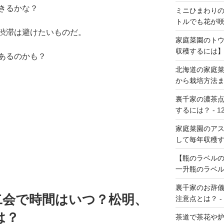
きるかな？
ミニひまわり
トルでも花が咲
渋滞は避けたいものだ。
家庭菜園のト
収穫するには
あるのかも？
北海道の家庭
から栽培方法
裏千家の濃茶
するには？
- 12
家庭菜園のア
して毎年収穫
【瓶のラベル
一升瓶のラベ
裏千家のお辞儀
二会で時間はいつ？松明、
注意点とは？
-
は？
茶道で茶花や