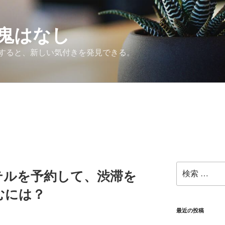
鬼はなし
すると、新しい気付きを発見できる。
検
テルを予約して、渋滞を
索:
むには？
最近の投稿