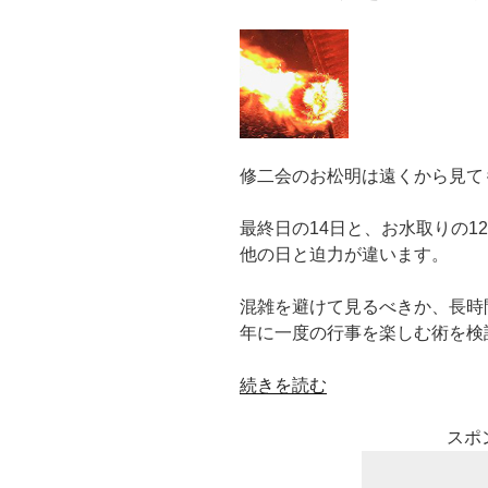
o
を
予
k
約
し
て、
渋
滞
修二会のお松明は遠くから見て
を
避
最終日の14日と、お水取りの1
け、
他の日と迫力が違います。
屋
台
混雑を避けて見るべきか、長時
も
年に一度の行事を楽しむ術を検
楽
し
“東
続きを読む
む
大
に
寺
スポ
は？”
二
の