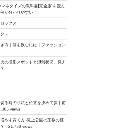
enseマネタイズの教科書[完全版]を読ん
事例が分かりやすい！
クロックス
ックス
行き方｜酒を飲むには｜ファッション
花火の撮影スポットと混雑状況。見え
は？
を切る時の寸法と位置を決めて炭手前
,385 views
増やす育て方♪滝上公園の芝桜の様
は？
- 21,758 views