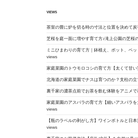
VIEWS
茶室の畳に炉を切る時の寸法と位置を決めて炭
芝桜を庭一面に増やす育て方♪滝上公園の芝桜
ミニひまわりの育て方｜鉢植え、ポット、ペッ
views
家庭菜園のトウモロコシの育て方【太くて甘い
北海道の家庭菜園でナスは育つのか？支柱の立
裏千家の濃茶点前でお茶を飲む体験をアニメで
家庭菜園のアスパラの育て方【細いアスパラを
views
【瓶のラベルの剥がし方】ワインボトルと日本
views