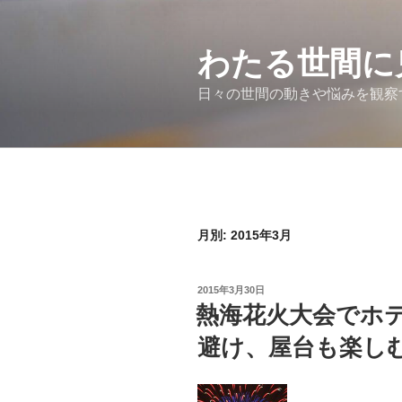
コ
ン
わたる世間に
テ
ン
日々の世間の動きや悩みを観察
ツ
へ
ス
キ
ッ
プ
月別: 2015年3月
投
2015年3月30日
稿
熱海花火大会でホ
日:
避け、屋台も楽し