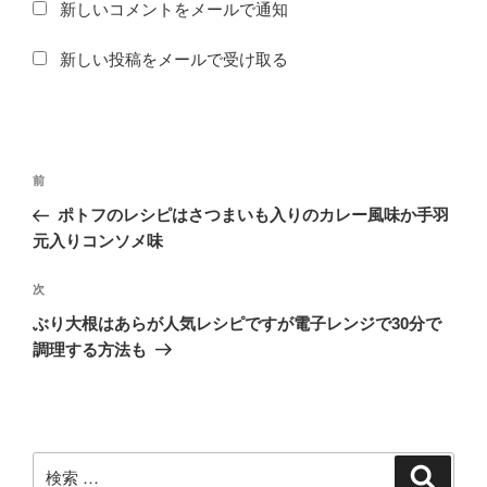
新しいコメントをメールで通知
新しい投稿をメールで受け取る
投
過
前
稿
去
ポトフのレシピはさつまいも入りのカレー風味か手羽
ナ
の
元入りコンソメ味
ビ
投
稿
ゲ
次
次
の
ー
ぶり大根はあらが人気レシピですが電子レンジで30分で
投
調理する方法も
シ
稿
ョ
ン
検
検