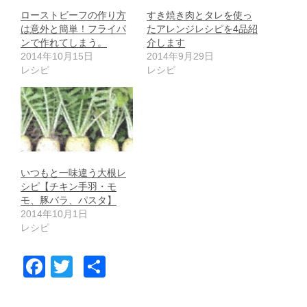
ローストビーフの作り方
すき焼き肉とタレを使っ
は意外と簡単！フライパ
たアレンジレシピを4品紹
ンで作れてしまう。
介します
2014年10月15日
2014年9月29日
レシピ
レシピ
いつもと一味違う大根レ
シピ【チキン手羽・モ
モ、豚バラ、パスタ】
2014年10月1日
レシピ
F
T
共
a
wi
有