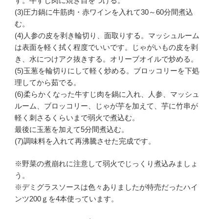
す。牛すじ肉に焼き目をつける。
(3)圧力鍋に牛筋肉・赤ワインを入れて30～60分間煮込
む。
(4)人参の皮を剥き輪切り、面取りする。マッシュルーム
は表面を軽く拭く程度でいいです。じゃがいもの皮を剥
き、水につけアク抜きする。オリーブオイルで炒める。
(5)玉葱を輪切りにして軽く炒める。ブロッコリーを下処
理してから茹でる。
(6)柔らかくなった牛すじ肉を鍋に入れ、人参、マッシュ
ルーム、ブロッコリー、じゃが芋を加えて、芋に竹串が
軽く刺さるくらいまで弱火で煮込む。
最後に玉葱を加えて5分間煮込む。
(7)調味料を入れて再沸騰させた完成です。
※野菜の煮崩れに注意して弱火でじっくり煮込みましょ
う。
※デミグラスソースは色々ありましたが特売だったハイ
ンツ200ｇを4本使っています。