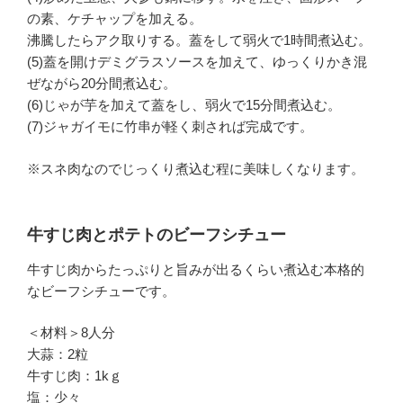
の素、ケチャップを加える。
沸騰したらアク取りする。蓋をして弱火で1時間煮込む。
(5)蓋を開けデミグラスソースを加えて、ゆっくりかき混
ぜながら20分間煮込む。
(6)じゃが芋を加えて蓋をし、弱火で15分間煮込む。
(7)ジャガイモに竹串が軽く刺されば完成です。
※スネ肉なのでじっくり煮込む程に美味しくなります。
牛すじ肉とポテトのビーフシチュー
牛すじ肉からたっぷりと旨みが出るくらい煮込む本格的
なビーフシチューです。
＜材料＞8人分
大蒜：2粒
牛すじ肉：1kｇ
塩：少々