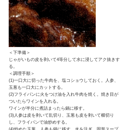
＜下準備＞
じゃがいもの皮を剥いて4等分して水に浸してアク抜きす
る。
＜調理手順＞
(1)一口大に切った牛肉を、塩コショウしておく。人参、
玉葱も一口大にカットする。
(2)フライパンに火をつけ油を入れ牛肉を焼く。焼き目が
ついたらワインを入れる。
ワインが半分に煮詰まったら鍋に移す。
(3)人参は皮を剥いて乱切り、玉葱も皮を剥いて櫛切り
し、フライパンで油炒めする。
(4)炒めた玉葱、人参も鍋に移す。水を注ぎ、固形スープ