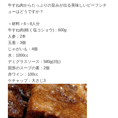
牛すね肉からたっぷりの旨みが出る美味しいビーフシチ
ューはどうですか？
＜材料＞6～8人分
牛すね肉(軽く塩コショウ)：600g
人参：2本
玉葱：3個
じゃがいも：4個
水：1000cc
デミグラスソース：580g(2缶)
固形のスープの素：2個
赤ワイン：100cc
ケチャップ：大さじ3