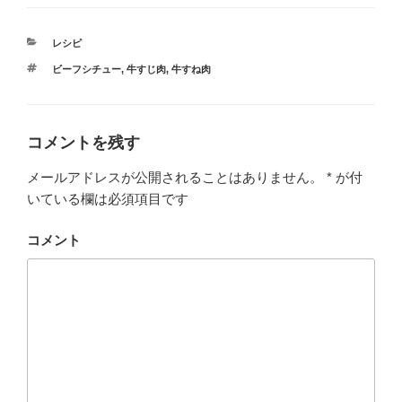
c
tt
e
er
カ
レシピ
b
テ
タ
ビーフシチュー
,
牛すじ肉
,
牛すね肉
ゴ
o
グ
リ
ー
o
k
コメントを残す
メールアドレスが公開されることはありません。
*
が付
いている欄は必須項目です
コメント