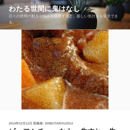
コ
わたる世間に鬼はなし
ン
日々の世間の動きや悩みを観察すると、新しい気付きを発見でき
テ
る。
ン
ツ
へ
ス
キ
ッ
プ
投
2014年10月12日
投稿者:
SHIBUTAROU2014
稿