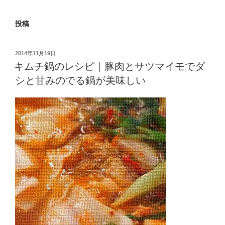
投稿
投
2014年11月19日
稿
キムチ鍋のレシピ｜豚肉とサツマイモでダ
日:
シと甘みのでる鍋が美味しい