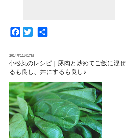
ト
で
エ
コ
F
T
共
に
a
wi
有
作
c
tt
る
投
2014年11月17日
方
e
er
稿
小松菜のレシピ｜豚肉と炒めてご飯に混ぜ
法
日:
b
るも良し、丼にするも良し♪
か
o
ら
ハ
o
ロ
k
ウ
ィ
ン
風
ま