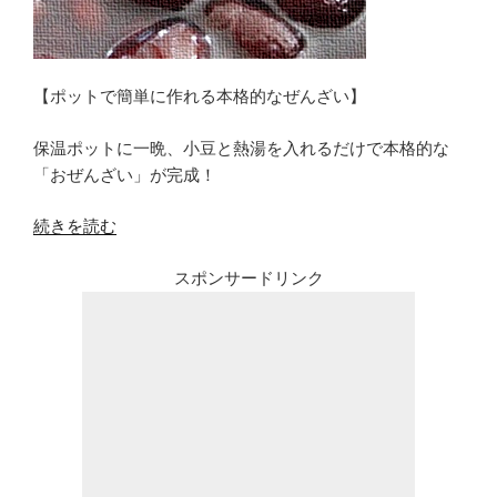
シ
と
甘
み
【ポットで簡単に作れる本格的なぜんざい】
の
で
保温ポットに一晩、小豆と熱湯を入れるだけで本格的な
る
「おぜんざい」が完成！
鍋
が
“ぜ
続きを読む
美
ん
味
スポンサードリンク
ざ
し
い
い”
の
の
レ
シ
ピ
｜
ポ
ッ