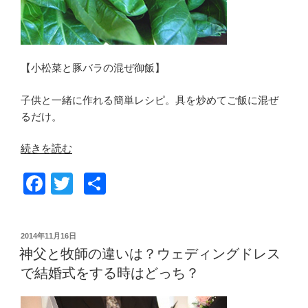
で！”
の
【小松菜と豚バラの混ぜ御飯】
子供と一緒に作れる簡単レシピ。具を炒めてご飯に混ぜ
るだけ。
“小
続きを読む
松
F
T
共
菜
の
a
wi
有
レ
c
tt
シ
投
2014年11月16日
e
er
ピ
稿
神父と牧師の違いは？ウェディングドレス
日:
｜
b
で結婚式をする時はどっち？
豚
o
肉