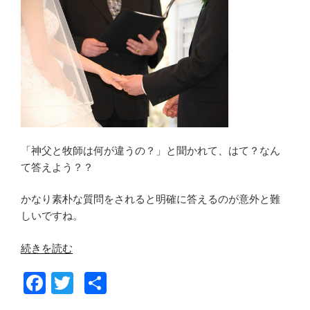
o
と
炒
k
め
て
ご
飯
に
混
ぜ
「神父と牧師は何が違うの？」と聞かれて、はて？なん
る
て答えよう？？
も
良
かなり素朴な質問をされると明確に答えるのが意外と難
し、
しいですね。
丼
に
“神
続きを読む
す
父
る
F
T
共
と
も
牧
a
wi
有
良