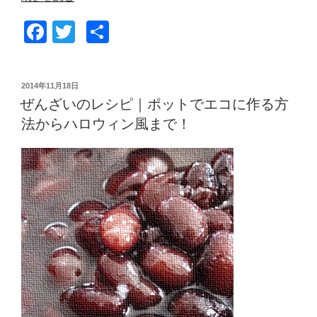
ム
F
T
共
チ
鍋
a
wi
有
の
c
tt
レ
投
2014年11月18日
e
er
シ
稿
ぜんざいのレシピ｜ポットでエコに作る方
日:
ピ
b
法からハロウィン風まで！
｜
o
豚
o
肉
と
k
サ
ツ
マ
イ
モ
で
ダ