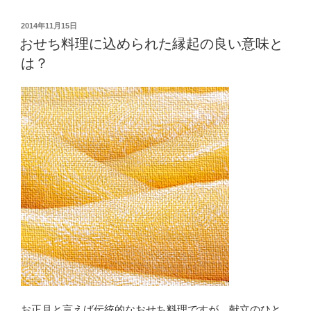
師
c
tt
し
の
投
2014年11月15日
♪”
e
er
違
稿
おせち料理に込められた縁起の良い意味と
の
日:
い
b
は？
は？
o
ウ
o
ェ
デ
k
ィ
ン
グ
ド
レ
ス
で
結
婚
式
を
お正月と言えば伝統的なおせち料理ですが、献立のひと