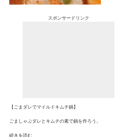
スポンサードリンク
【ごまダレでマイルドキムチ鍋】
ごましゃぶダレとキムチの素で鍋を作ろう。
“キ
続きを読む